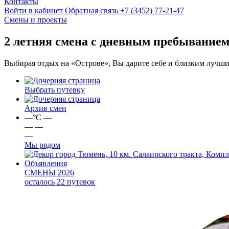
Контакты
Войти в кабинет
Обратная связь
+7 (3452) 77-21-47
Смены и проекты
2 летняя смена с дневным пребыванием
Выбирая отдых на «Острове», Вы дарите себе и близким лучши
Выбрать путевку
Архив смен
—
°C
—
—
—
—
Мы рядом
город Тюмень, 10 км. Салаирского тракта, Компл
Объявления
СМЕНЫ 2026
осталось 22 путевок