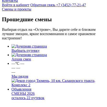
Контакты
Войти в кабинет
Обратная связь
+7 (3452) 77-21-47
Смены и проекты
Прошедшие смены
Выбирая отдых на «Острове», Вы дарите себе и близким
лучшие эмоции, яркие воспоминания и самое оранжевое
настроение!
Выбрать путевку
Архив смен
—
°C
—
—
—
—
Мы рядом
город Тюмень, 10 км. Салаирского тракта,
Комплекс 2
Объявления
СМЕНЫ 2026
осталось 22 путевок