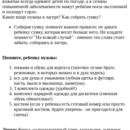
вожатые всегда одевают детей по погоде, а в сезоны
повышенной заболеваемости мажут ребятам носы оксолинкой
и полощут горло.
Какие вещи нужны в лагере? Как собрать сумку?
Собирая сумку, помните важное правило: не давать
ребенку сумку, которая весит больше него. Не кладите
лишнего! "На всякий случай" - именно эти слова стоит
забыть, собираясь в лагерь.
Помните, ребенку нужны:
пижама и обувь для корпуса (тапочки лучше брать
резиновые, в которых можно и в душ ходить)
все для душа и умывания (зубная щетка в футляре,
паста, мыло в мыльнице, шампунь)
3 комплекта одежды (удобной!)
комплект нарядной одежды для дискотеки (сменная
обувь обязательна!)
костюм (если у ребенка есть готовый номер или просто
красивый костюм, будьте уверены - он пригодится для
сцены)
Летом:
Кепка, солнцезащитный крем, купальник, пляжное