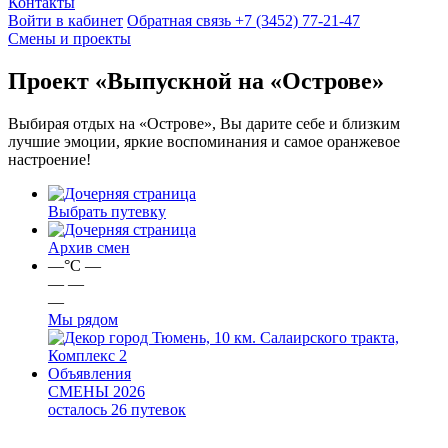
Контакты
Войти в кабинет
Обратная связь
+7 (3452) 77-21-47
Смены и проекты
Проект «Выпускной на «Острове»
Выбирая отдых на «Острове», Вы дарите себе и близким
лучшие эмоции, яркие воспоминания и самое оранжевое
настроение!
Выбрать путевку
Архив смен
—
°C
—
—
—
—
Мы рядом
город Тюмень, 10 км. Салаирского тракта,
Комплекс 2
Объявления
СМЕНЫ 2026
осталось 26 путевок