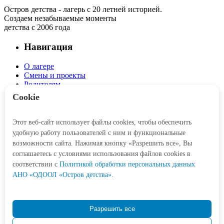
Остров детства - лагерь с 20 летней историей.
Создаем незабываемые моменты
детства с 2006 года
Навигация
О лагере
Смены и проекты
Родителям
Детям
Cookie
Интерактив
Этот веб-сайт использует файлы cookies, чтобы обеспечить
Личный кабинет
удобную работу пользователей с ним и функциональные
Корзина
возможности сайта. Нажимая кнопку «Разрешить все», Вы
соглашаетесь с условиями использования файлов cookies в
Социальные сети
соответствии c
Политикой обработки персональных данных
АНО «ОДООЛ «Остров детства»
.
Контакты
Разрешить все
+7 (3452) 77-21-47