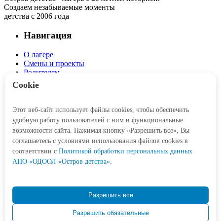
Создаем незабываемые моменты
детства с 2006 года
Навигация
О лагере
Смены и проекты
Родителям
Детям
Cookie
Интерактив
Этот веб-сайт использует файлы cookies, чтобы обеспечить
Личный кабинет
удобную работу пользователей с ним и функциональные
Корзина
возможности сайта. Нажимая кнопку «Разрешить все», Вы
соглашаетесь с условиями использования файлов cookies в
Социальные сети
соответствии c
Политикой обработки персональных данных
АНО «ОДООЛ «Остров детства»
.
Контакты
Разрешить все
+7 (3452) 77-21-47
Разрешить обязательные
Odetstva@obl72.ru