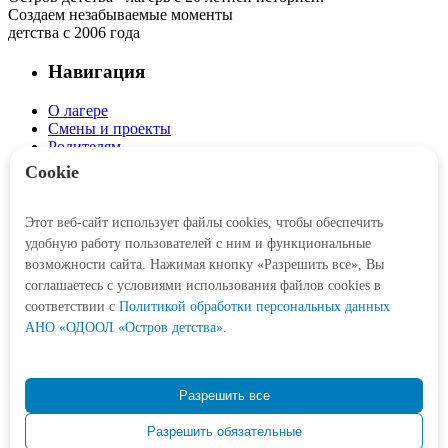
Создаем незабываемые моменты
детства с 2006 года
Навигация
О лагере
Смены и проекты
Родителям
Детям
Cookie
Интерактив
Этот веб-сайт использует файлы cookies, чтобы обеспечить
Личный кабинет
удобную работу пользователей с ним и функциональные
Корзина
возможности сайта. Нажимая кнопку «Разрешить все», Вы
соглашаетесь с условиями использования файлов cookies в
Социальные сети
соответствии c
Политикой обработки персональных данных
АНО «ОДООЛ «Остров детства»
.
Контакты
Разрешить все
+7 (3452) 77-21-47
Разрешить обязательные
Odetstva@obl72.ru