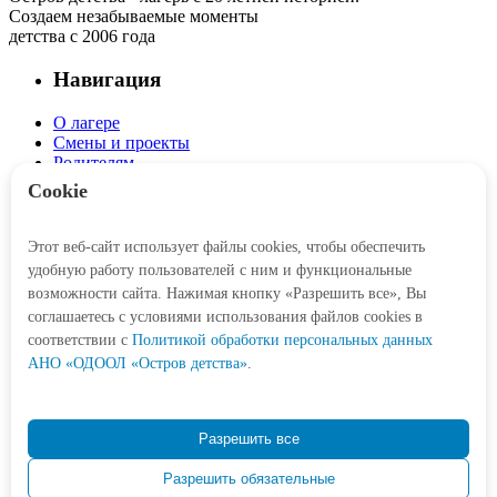
Создаем незабываемые моменты
детства с 2006 года
Навигация
О лагере
Смены и проекты
Родителям
Детям
Cookie
Интерактив
Этот веб-сайт использует файлы cookies, чтобы обеспечить
Личный кабинет
удобную работу пользователей с ним и функциональные
Корзина
возможности сайта. Нажимая кнопку «Разрешить все», Вы
соглашаетесь с условиями использования файлов cookies в
Социальные сети
соответствии c
Политикой обработки персональных данных
АНО «ОДООЛ «Остров детства»
.
Контакты
Разрешить все
+7 (3452) 77-21-47
Разрешить обязательные
Odetstva@obl72.ru