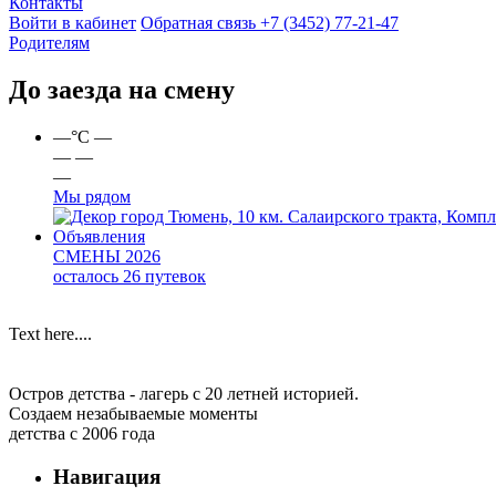
Контакты
Войти в кабинет
Обратная связь
+7 (3452) 77-21-47
Родителям
До заезда на смену
—
°C
—
—
—
—
Мы рядом
город Тюмень, 10 км. Салаирского тракта, Компл
Объявления
СМЕНЫ 2026
осталось 26 путевок
Text here....
Остров детства - лагерь с 20 летней историей.
Создаем незабываемые моменты
детства с 2006 года
Навигация