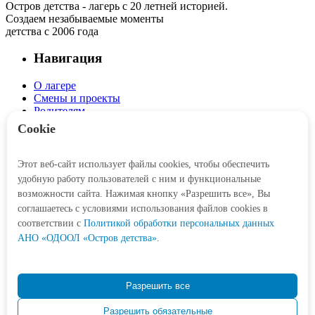
Остров детства - лагерь с 20 летней историей.
Создаем незабываемые моменты
детства с 2006 года
Навигация
О лагере
Смены и проекты
Родителям
Детям
Cookie
Интерактив
Этот веб-сайт использует файлы cookies, чтобы обеспечить
Личный кабинет
удобную работу пользователей с ним и функциональные
Корзина
возможности сайта. Нажимая кнопку «Разрешить все», Вы
соглашаетесь с условиями использования файлов cookies в
Социальные сети
соответствии c
Политикой обработки персональных данных
АНО «ОДООЛ «Остров детства»
.
Контакты
Разрешить все
+7 (3452) 77-21-47
Разрешить обязательные
Odetstva@obl72.ru