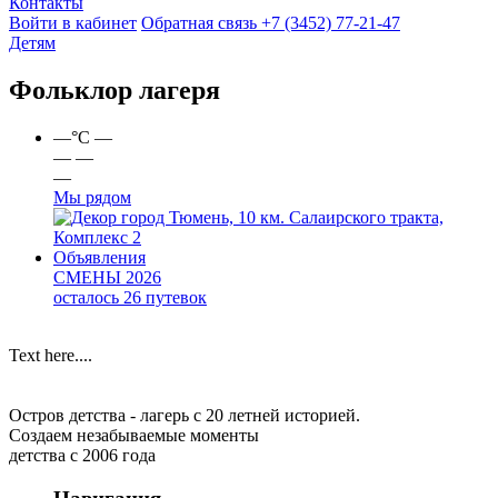
Контакты
Войти в кабинет
Обратная связь
+7 (3452) 77-21-47
Детям
Фольклор лагеря
—
°C
—
—
—
—
Мы рядом
город Тюмень, 10 км. Салаирского тракта,
Комплекс 2
Объявления
СМЕНЫ 2026
осталось 26 путевок
Text here....
Остров детства - лагерь с 20 летней историей.
Создаем незабываемые моменты
детства с 2006 года